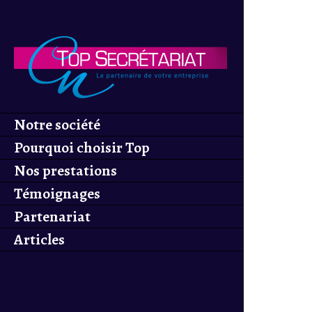
Notre société
Notre société
Pourquoi choisir Top
Secretariat?
Nos prestations
Pourquoi choisir Top
Nos prestations
Témoignages
Secretariat?
Témoignages
Partenariat
Partenariat
Articles
Articles