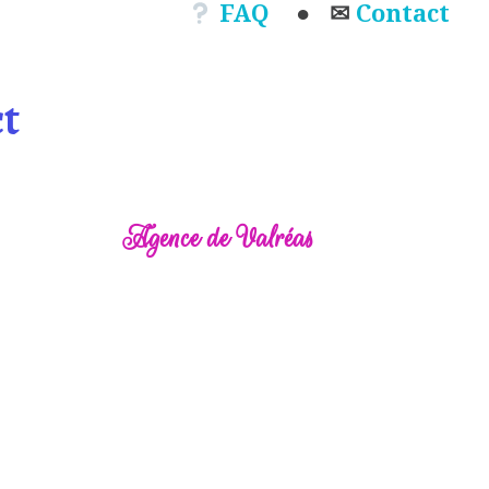
FAQ
●
✉
Contact
t
Agence de Valréas